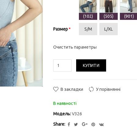
(102)
(505)
(901)
Размер
S/M
L/XL
Очистить параметры
КУПИТИ
В закладки
У порівнянні
В наявності
Модель:
V326
Share: