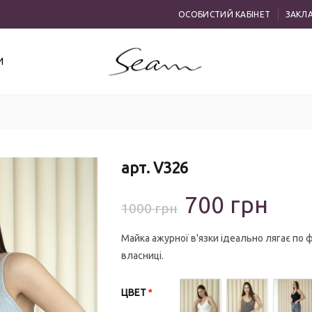
ОСОБИСТИЙ КАБІНЕТ
ЗАКЛА
И
арт. V326
700 грн
1000 грн
Майка ажурної в'язки ідеально лягає по ф
власниці.
ЦВЕТ