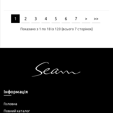
1
2
3
4
5
6
7
>
>>
Показано з 1 по 18 із 120 (всього 7 сторінок)
Інформація
Головна
Повний каталог