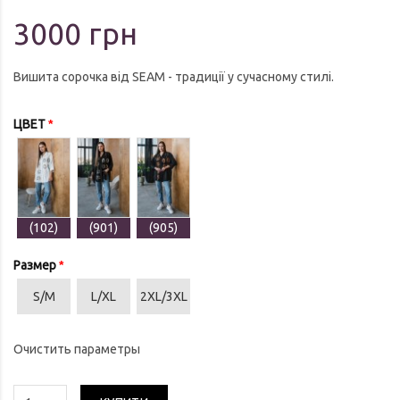
3000 грн
Вишита сорочка від SEAM - традиції у сучасному стилі.
ЦВЕТ
(102)
(901)
(905)
Размер
S/M
L/XL
2XL/3XL
Очистить параметры