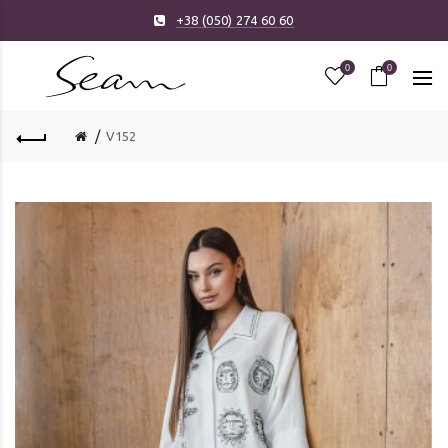
+38 (050) 274 60 60
0
0
V152