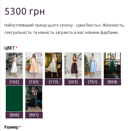
5300 грн
Найчутливіший тренд цього сезону - сукні бюстьє. Жіночність,
сексуальність та ніжність заграють в вас новими фарбами.
ЦВЕТ
(102)
(103)
(113)
(505)
(701)
(804)
(806)
(901)
Размер