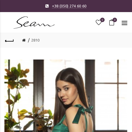
+38 (050) 274 60 60
0
0
2810