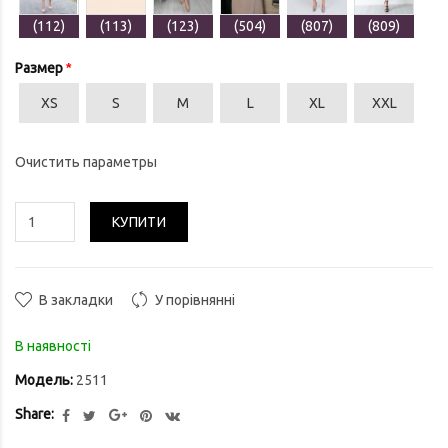
(112)
(113)
(123)
(504)
(807)
(809)
Размер
XS
S
M
L
XL
XXL
Очистить параметры
КУПИТИ
В закладки
У порівнянні
В наявності
Модель:
2511
Share: