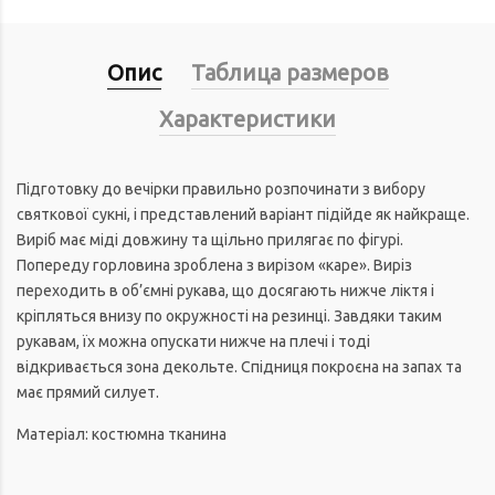
Опис
Таблица размеров
Характеристики
Підготовку до вечірки правильно розпочинати з вибору
святкової сукні, і представлений варіант підійде як найкраще.
Виріб має міді довжину та щільно прилягає по фігурі.
Попереду горловина зроблена з вирізом «каре». Виріз
переходить в об’ємні рукава, що досягають нижче ліктя і
кріпляться внизу по окружності на резинці. Завдяки таким
рукавам, їх можна опускати нижче на плечі і тоді
відкривається зона декольте. Спідниця покроєна на запах та
має прямий силует.
Матеріал: костюмна тканина