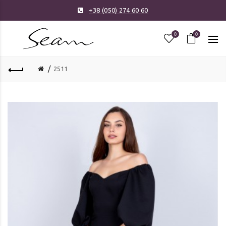
+38 (050) 274 60 60
0
0
2511