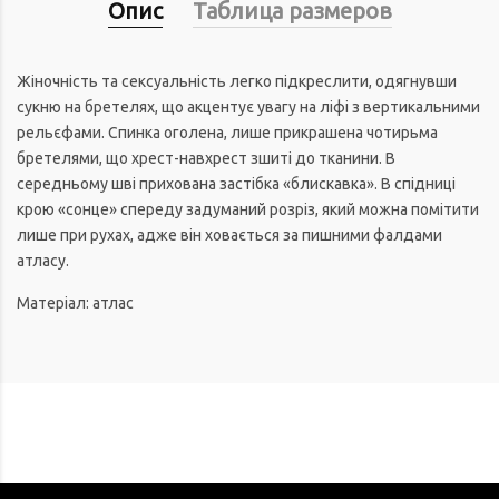
Опис
Таблица размеров
Жіночність та сексуальність легко підкреслити, одягнувши
сукню на бретелях, що акцентує увагу на ліфі з вертикальними
рельєфами. Спинка оголена, лише прикрашена чотирьма
бретелями, що хрест-навхрест зшиті до тканини. В
середньому шві прихована застібка «блискавка». В спідниці
крою «сонце» спереду задуманий розріз, який можна помітити
лише при рухах, адже він ховається за пишними фалдами
атласу.
Матеріал: атлас