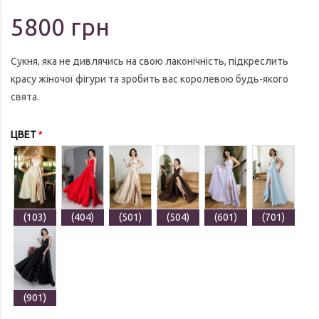
5800 грн
Сукня, яка не дивлячись на свою лаконічність, підкреслить
красу жіночої фігури та зробить вас королевою будь-якого
свята.
ЦВЕТ
(103)
(404)
(501)
(504)
(601)
(701)
(901)