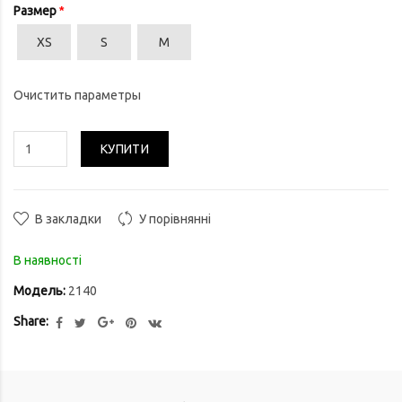
Размер
XS
S
M
Очистить параметры
КУПИТИ
В закладки
У порівнянні
В наявності
Модель:
2140
Share: